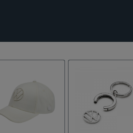
black_24dp 1_fi