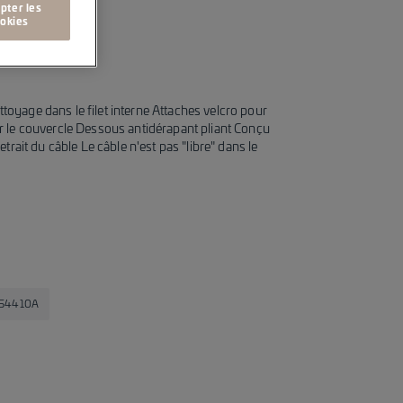
pter les
okies
ttoyage dans le filet interne Attaches velcro pour
sur le couvercle Dessous antidérapant pliant Conçu
 retrait du câble Le câble n'est pas "libre" dans le
54410A