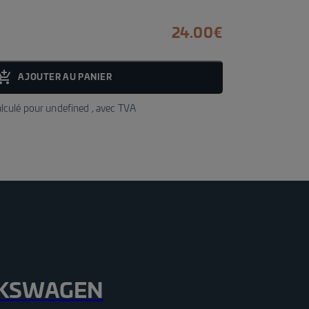
24.00
€
add_shopping_cart_fill
AJOUTER AU PANIER
alculé pour
undefined
, avec TVA
KSWAGEN