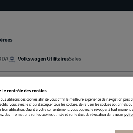
férées
ODA
Volkswagen Utilitaires
Sales
 le contrôle des cookies
VOLKSWAGEN
CUPR
nous utilisons des cookies afin de vous offrir la meilleure experience de navigation possib
ctifs, vous avez le choix d'accepter tous les cookies, de refuser les cookies optionnels ou
Boîte pliante
r leur utilisation. Quant à votre consentement, vous pouvez le révoquer à tout moment a
ez des informations sur les cookies utilisés et sur le droit de révocation dans notre
polit
Boîte pliante pour câble