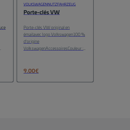
VOLKSWAGENNUTZFAHRZEUG
Porte-clés VW
puce
Porte-clés VW original en
émailavec logo Volkswagen
100 %
d'origine
VolkswagenAccessoires
Couleur :
Noir, Chrome
Diamètre :37
mm
Matériau : Metall
9.00
€