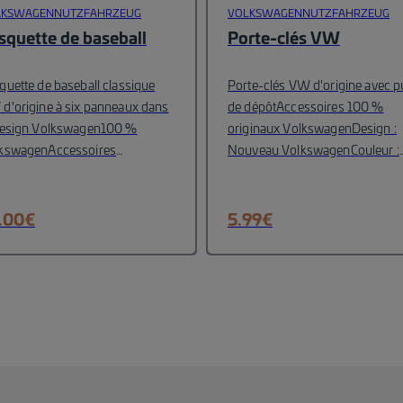
LKSWAGENNUTZFAHRZEUG
VOLKSWAGENNUTZFAHRZEUG
squette de baseball
Porte-clés VW
quette de baseball classique
Porte-clés VW d'origine avec 
d'origine à six panneaux dans
de dépôt
Accessoires 100 %
design Volkswagen
100 %
originaux Volkswagen
Design :
kswagenAccessoires
Nouveau Volkswagen
Couleur :
rigine
avec broderie logo ton sur
Argent
Matériel : Zink-Spritzgus
 en relief sur le panneau avant
amètre : 55 mm)
Logo VW en
.00
€
5.99
€
ef sur le fermoir
Élément de
ign sur le panneau
ral
Matière : 100 % coton
Tour
tête : 56-60 cm
Couleur : blanc
ge