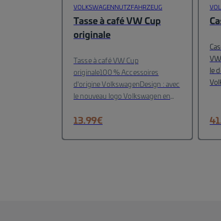
VOLKSWAGENNUTZFAHRZEUG
VO
Tasse à café VW Cup
Ca
originale
Cas
VW 
Tasse à café VW Cup
le 
originale
100 % Accessoires
Vol
d'origine Volkswagen
Design : avec
d'o
le nouveau logo Volkswagen en
ton
blanc
Couleur : Bleu,
(di
Blanc
13.99
Matériel :Porzellan
€
Hauteur :10
41
reli
cm
Lave-vaisselle
des
laté
de 
nei