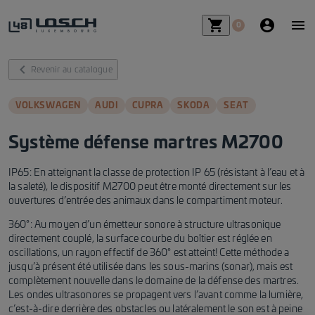
shopping_cart_fill
account_ci
me
0
chevron_left_fill
Revenir au catalogue
VOLKSWAGEN
AUDI
CUPRA
SKODA
SEAT
Système défense martres M2700
IP65: En atteignant la classe de protection IP 65 (résistant à l’eau et à
la saleté), le dispositif M2700 peut être monté directement sur les
ouvertures d’entrée des animaux dans le compartiment moteur.
360°: Au moyen d’un émetteur sonore à structure ultrasonique
directement couplé, la surface courbe du boîtier est réglée en
oscillations, un rayon effectif de 360° est atteint! Cette méthode a
jusqu’à présent été utilisée dans les sous-marins (sonar), mais est
complètement nouvelle dans le domaine de la défense des martres.
Les ondes ultrasonores se propagent vers l’avant comme la lumière,
c’est-à-dire derrière des obstacles ou latéralement le son est à peine