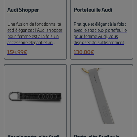
Audi Shopper
Portefeuille Audi
Une fusion de fonctionnalité
Pratique et élégant à la fois :
et d'élégance : l'Audi shopper
avec le spacieux portefeuille
pour femme est à la fois un
pour femme Audi, vous
accessoire élégant et un
disposez de suffisamment
compagnon pratique.
Détails:
d’espace pour ranger votre
154.99
€
130.00
€
- Sac cabas en toile
argent et vos cartes de
polyvalent en polyester
manière claire et sûre.
recyclé dans un style
Détails :
- Portefeuille en cuir
décontracté et élégant
-
de vachette italien avec des
Détails contrastés en cuir de
accents de couleur en
vachette italien
- Longues
or
clair- Fermeture éclair
en
bretelles de transport et
métal circonférentielle-
poignées de transport
Dragonne amovible avec
courtes
- Compartiment
mousqueton
- 12 fentes pour
principal spacieux avec
cartes, poche à monnaie avec
fermeture éclair
-
fermeture éclair, grande
Compartiment rembourré
poche ouverte
-
pour ordinateurs portables
Protection
RFID - Fabriqué en
jusqu'à 14 pouces
- sept. a
Europe