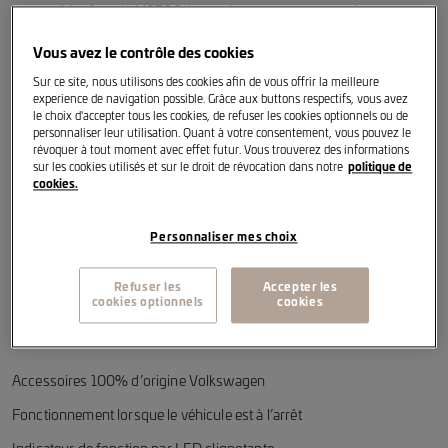
perceptible. Avec le M2700, les ondes sonores sont maintenant
émises de tous les côtés, une protection complète contre les martres
est obtenue.
Vous avez le contrôle des cookies
Sur ce site, nous utilisons des cookies afin de vous offrir la meilleure
experience de navigation possible. Grâce aux buttons respectifs, vous avez
le choix d'accepter tous les cookies, de refuser les cookies optionnels ou de
Tonalités sinusoïdales agressives : Le M2700 produit des sons
personnaliser leur utilisation. Quant à votre consentement, vous pouvez le
ultrasoniques sinusoïdaux pulsés très intenses. Ces tonalités
révoquer à tout moment avec effet futur. Vous trouverez des informations
agressives sont adaptées aux cris naturels d’avertissement et de
sur les cookies utilisés et sur le droit de révocation dans notre
politique de
peur des animaux sauvages et sont perçues par les martres comme
cookies.
extrêmement gênantes et donc évitées autant que possible. Les sons
pulsent avec le changement d’amplitude et empêchent ainsi
Personnaliser mes choix
l’accoutumance des animaux. De plus, la technologie d’impulsion
appliquée permet d’atteindre une consommation de courant
extrêmement faible (inférieure à 2 mA).
Refuser les
Accepter les
cookies optionnels
cookies
Accessoires 100% d’origine Volkswagen
Fonctionnement lorsque le véhicule est à l’arrêt