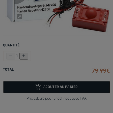
QUANTITÉ
remove
add
1
TOTAL
79.99
€
add_shopping_cart_fill
AJOUTER AU PANIER
Prix calculé pour
undefined
, avec TVA