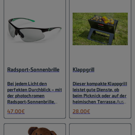
Radsport-Sonnenbrille
Klappgrill
Bei jedem Licht den
Dieser kompakte Klappgrill
perfekten Durchblick – mit
leistet gute Dienste, ob
der photochromen
beim Picknick oder auf der
Radsport-Sonnenbrille.
heimischen Terrasse.
Aus
Sie besteht aus dem extrem
hitzeresistentem Stahl in
47.00
€
28.00
€
leichten und sehr
Schwarz lackiert sieht er
widerstandsfähigen TR90-
dazu noch schick
Material. Die Gläser verfärben
aus.
Farbe:
sich je nach Intensität des
Schwarz
Material: Stahl
Maße: