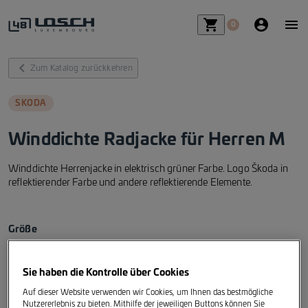
shopping_cart_fill
account_ci
me
0
chevron_left_fill
Zum Katalog zurückkehren
SKODA
Winddichte Radjacke für Herren M
Winddichte Herrenjacke in elektrisch grüner Farbe. Logo Škoda in
reflektierender Farbe und andere reflektierende Elemente.
Größe
M
Sie haben die Kontrolle über Cookies
Artikelreferenz
:
000084612P
Auf dieser Website verwenden wir Cookies, um Ihnen das bestmögliche
Nutzererlebnis zu bieten. Mithilfe der jeweiligen Buttons können Sie