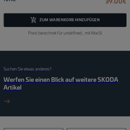
39.00
€
add_shopping_cart_fill
ZUM WARENKORB HINZUFÜGEN
Preis berechnet für
undefined
, mit MwSt
Suchen Sie etwas anderes?
Werfen Sie einen Blick auf weitere
SKODA
Artikel
east_black_24dp 1_fil