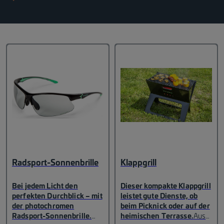
Radsport-Sonnenbrille
Klappgrill
Bei jedem Licht den
Dieser kompakte Klappgrill
perfekten Durchblick – mit
leistet gute Dienste, ob
der photochromen
beim Picknick oder auf der
Radsport-Sonnenbrille.
heimischen Terrasse.
Aus