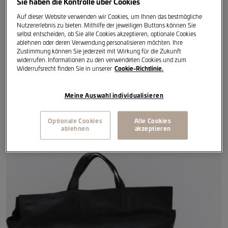
Sie haben die Kontrolle über Cookies
gefüttertes Kalbsleder (Kupfer).
Auf dieser Website verwenden wir Cookies, um Ihnen das bestmögliche
Nutzererlebnis zu bieten. Mithilfe der jeweiligen Buttons können Sie
selbst entscheiden, ob Sie alle Cookies akzeptieren, optionale Cookies
ablehnen oder deren Verwendung personalisieren möchten. Ihre
Größe: Einheitsgröße
Zustimmung können Sie jederzeit mit Wirkung für die Zukunft
widerrufen. Informationen zu den verwendeten Cookies und zum
Widerrufsrecht finden Sie in unserer
Cookie-Richtlinie.
Farbe: Schwarz
Meine Auswahl individualisieren
Optionale Cookies
Alle Cookies
Artikelreferenz
:
6H1087309 IAA
ablehnen
akzeptieren