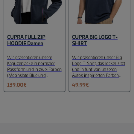
CUPRA FULL ZIP
CUPRA BIG LOGO T-
HOODIE Damen
SHIRT
Wir präsentieren unsere
Wir präsentieren unser Big
Kapuzenjacke in normaler
Logo T-Shirt, das locker sitzt
Passform und in zwei Farben
und in fünf von unseren
(Moonslate Blue und
Autos inspirierten Farben
Enceladus Grey). Ein
erhältlich ist (Moonslate Blue,
139.00
€
49.99
€
revolutionäres, vielseitiges
Enceladus Grey, Rio Verde,
Kleidungsstück für das ganze
Tobacco Brown und White).
Jahr, ein Meisterwerk der
Das T-Shirt besteht aus 100
CUPRA Kollektion. Dieser
% Bio-Baumwolle und trägt
Kapuzenpullover ist ein Muss
das unverwechselbare
für jede Garderobe, denn er
"CUPRA Sustainable
vereint Stil und
Material"-Label, das CUPRAs
Umweltfreundlichkeit. Das
Engagement für