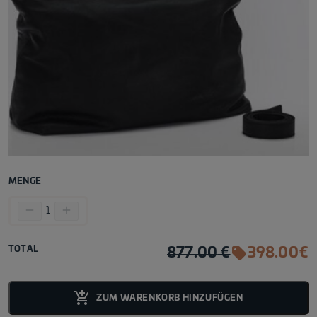
MENGE
remove
add
1
TOTAL
sell_fi
877.00
€
398.00
€
add_shopping_cart_fill
ZUM WARENKORB HINZUFÜGEN