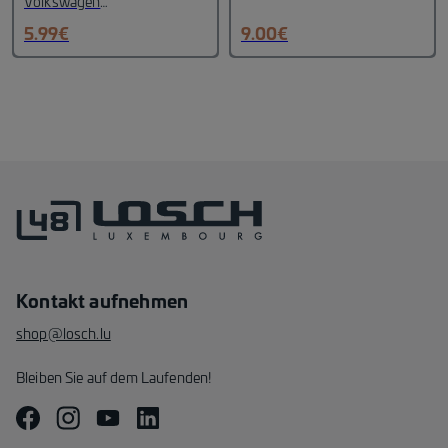
Volkswagen Zubehör
Farbe:
Volkswagen
schwarz,
Zubehör
Design: New
5.99
€
9.00
€
chrom
Durchmesser: 37
Volkswagen
Farbe:
mm
Material: Metall
Silber
Material: Zink-
Spritzguss
Kontakt aufnehmen
shop@losch.lu
Bleiben Sie auf dem Laufenden!