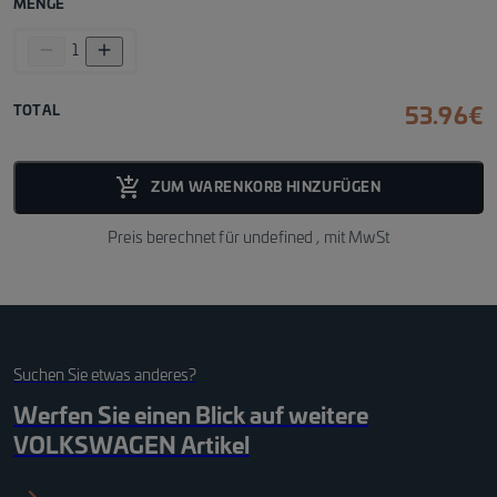
MENGE
remove
add
1
TOTAL
53.96
€
add_shopping_cart_fill
ZUM WARENKORB HINZUFÜGEN
Preis berechnet für
undefined
, mit MwSt
Suchen Sie etwas anderes?
Werfen Sie einen Blick auf weitere
VOLKSWAGEN
Artikel