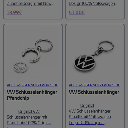
Zubehör
Design: mit New
Design
100% Volkswagen
Volkswagen Logo in
Original Zubehör
mit
13.99
€
41.00
€
weiß
Farbe: blau,
erhabenem, tonalen Logo-
weiß
Material: Porzellan
Höhe:
Stick auf dem Frontpanel
10
(Durchmesser: 55 mm)
VW
cm
spülmaschinengeeignet
Logo-Prägung auf der
Schließe
Designelement auf
dem seitlichen Panel
Material:
100%
Baumwolle
Kopfumfang: 56-
60 cm
Farbe: snow white
VOLKSWAGENNUTZFAHRZEUG
VOLKSWAGENNUTZFAHRZEUG
VW Schlüsselanhänger
VW Schlüsselanhänger
Pfandchip
Original
VW Schlüsselanhänger
Original VW
Emaille mit Volkswagen
Schlüsselanhänger mit
Logo
100% Original
Pfandchip
100% Original